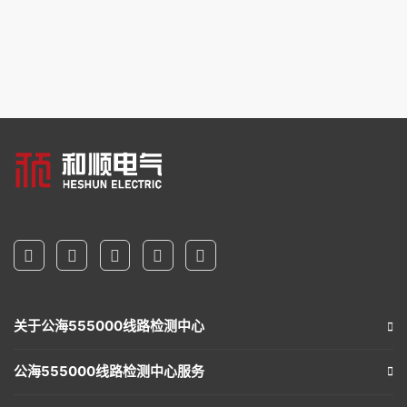
关于公海555000线路检测中心
公海555000线路检测中心服务