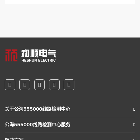
关于公海555000线路检测中心
公海555000线路检测中心服务